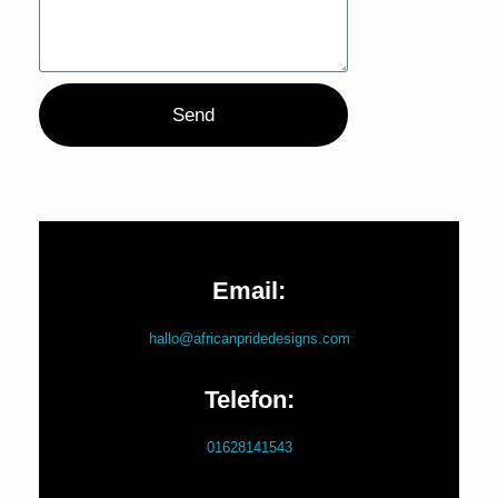
Send
Email:
hallo
@
africanpridedesigns.com
Telefon:
0162
8141543