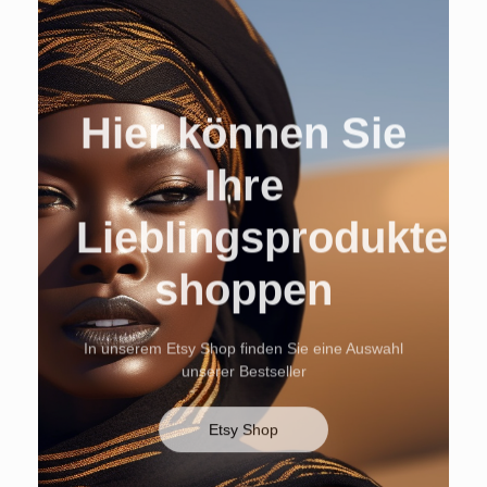
Hier können Sie
Ihre
Lieblingsprodukte
shoppen
In unserem Etsy Shop finden Sie eine Auswahl
unserer Bestseller
Etsy Shop