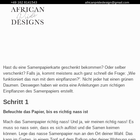
‭+49 162 8141543‬
africanpridedesign@gmail.com
African Pride Designs
Custom African fashion
Hast du eine Samenpapierkarte geschenkt bekommen? Oder selber
verschenkt? Falls ja, kommt meistens auch ganz schnell die Frage: „Wie
funktioniert das nun mit dem einpflanzen?“. Nicht jeder hat einen grünen
Daumen. Deswegen haben wir extra eine Anleitungen zum richtigen
Einpflanzen des Samenpapiers erstellt.
Schritt 1
Befeuchte das Papier, bis es richtig nass ist
Mach das Samenpapier richtig nass! Und ja, wir meinen richtig nass! Es
muss so nass sein, dass es sich auflöst und die Samen keimen
können. Lege das nasse Samenpapier nun an den Ort deiner Wahl. Das
kann im Garten, in einem Topf auf dem Balkon oder deiner Wohnung sein.